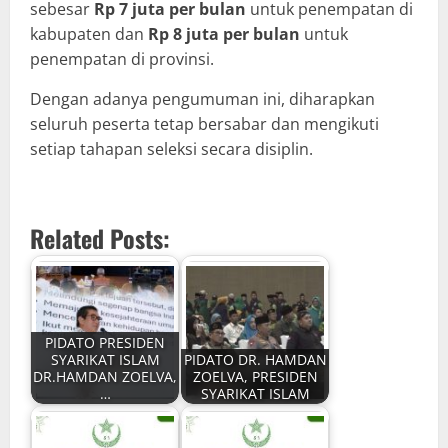
sebesar
Rp 7 juta per bulan
untuk penempatan di
kabupaten dan
Rp 8 juta per bulan
untuk
penempatan di provinsi.
Dengan adanya pengumuman ini, diharapkan
seluruh peserta tetap bersabar dan mengikuti
setiap tahapan seleksi secara disiplin.
Related Posts:
PIDATO PRESIDEN
SYARIKAT ISLAM
PIDATO DR. HAMDAN
DR.HAMDAN ZOELVA,
ZOELVA, PRESIDEN
…
SYARIKAT ISLAM