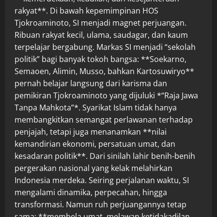
rakyat**. Di bawah kepemimpinan HOS
Tjokroaminoto, SI menjadi magnet perjuangan.
Ribuan rakyat kecil, ulama, saudagar, dan kaum
terpelajar bergabung. Markas SI menjadi “sekolah
politik” bagi banyak tokoh bangsa: **Soekarno,
Semaoen, Alimin, Musso, bahkan Kartosuwiryo**
pernah belajar langsung dari karisma dan
pemikiran Tjokroaminoto yang dijuluki *“Raja Jawa
Tanpa Mahkota”*. Syarikat Islam tidak hanya
membangkitkan semangat perlawanan terhadap
penjajah, tetapi juga menanamkan **nilai
kemandirian ekonomi, persatuan umat, dan
kesadaran politik**. Dari sinilah lahir benih-benih
pergerakan nasional yang kelak melahirkan
Indonesia merdeka. Seiring perjalanan waktu, SI
mengalami dinamika, perpecahan, hingga
transformasi. Namun ruh perjuangannya tetap
sama: **membela umat, melawan ketidakadilan,