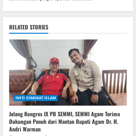
v
i
RELATED STORIES
g
a
t
i
o
n
INFO SYARIKAT ISLAM
Jelang Kongres IX PB SEMMI, SEMMI Agam Terima
Dukungan Penuh dari Mantan Bupati Agam Dr. H.
Andri Warman