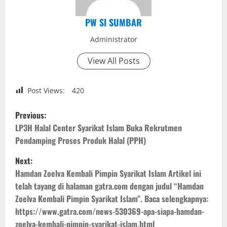
PW SI SUMBAR
Administrator
View All Posts
Post Views:
420
P
Previous:
o
LP3H Halal Center Syarikat Islam Buka Rekrutmen
Pendamping Proses Produk Halal (PPH)
s
Next:
t
Hamdan Zoelva Kembali Pimpin Syarikat Islam Artikel ini
telah tayang di halaman gatra.com dengan judul “Hamdan
n
Zoelva Kembali Pimpin Syarikat Islam”. Baca selengkapnya:
https://www.gatra.com/news-530369-apa-siapa-hamdan-
a
zoelva-kembali-pimpin-syarikat-islam.html