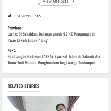
View All Posts
Post Views:
509
P
Previous:
o
Laznaz SI Serahkan Bantuan untuk 92 KK Pengungsi di
Pasie Laweh Lubuk Alung
s
Next:
t
Kedatangan Relawan LAZNAZ Syarikat Islam di Salareh Aia
Timur Jadi Momen Mengharukan bagi Warga Terdampak
n
a
v
RELATED STORIES
i
g