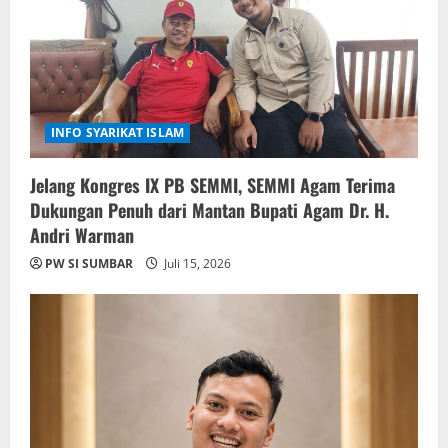
a
t
i
INFO SYARIKAT ISLAM
o
Jelang Kongres IX PB SEMMI, SEMMI Agam Terima
n
Dukungan Penuh dari Mantan Bupati Agam Dr. H.
Andri Warman
PW SI SUMBAR
Juli 15, 2026