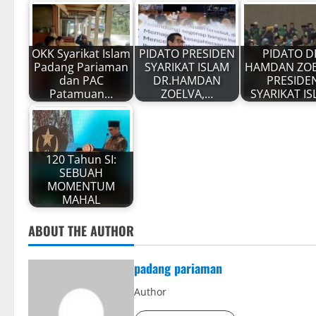
OKK Syarikat Islam
PIDATO PRESIDEN
PIDATO D
Padang Pariaman
SYARIKAT ISLAM
HAMDAN ZOE
dan PAC
DR.HAMDAN
PRESIDE
Patamuan…
ZOELVA,…
SYARIKAT I
120 Tahun SI:
SEBUAH
MOMENTUM
MAHAL
ABOUT THE AUTHOR
padang pariaman
Author