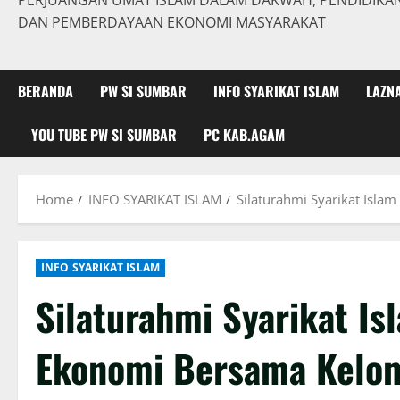
PERJUANGAN UMAT ISLAM DALAM DAKWAH, PENDIDIKAN,
DAN PEMBERDAYAAN EKONOMI MASYARAKAT
BERANDA
PW SI SUMBAR
INFO SYARIKAT ISLAM
LAZN
YOU TUBE PW SI SUMBAR
PC KAB.AGAM
Home
INFO SYARIKAT ISLAM
Silaturahmi Syarikat Isla
INFO SYARIKAT ISLAM
Silaturahmi Syarikat Is
Ekonomi Bersama Kelom