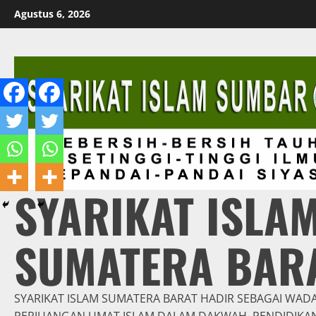
Skip
Agustus 6, 2026
to
content
SYARIKAT ISLA
SUMATERA BAR
SYARIKAT ISLAM SUMATERA BARAT HADIR SEBAGAI WAD