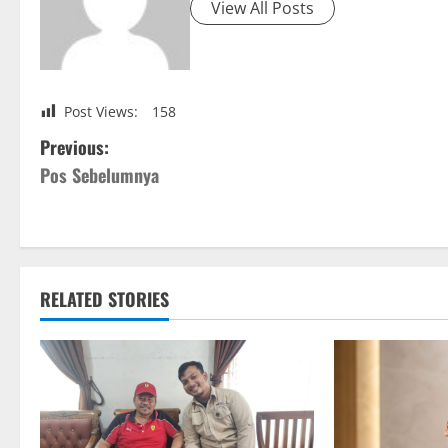
View All Posts
Post Views:
158
P
Previous:
Pos Sebelumnya
o
s
t
RELATED STORIES
n
a
v
i