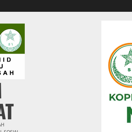
M
AT
AH