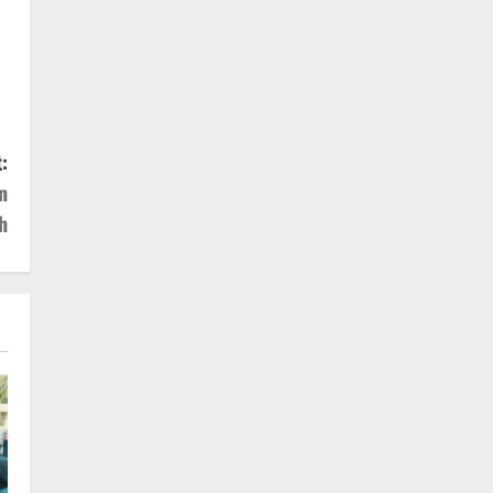
:
n
h