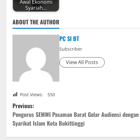
Awal Ekonomi
Syariah…
ABOUT THE AUTHOR
PC SI BT
Subscriber
View All Posts
Post Views:
550
P
Previous:
Pengurus SEMMI Pasaman Barat Gelar Audiensi dengan
o
Syarikat Islam Kota Bukittinggi
s