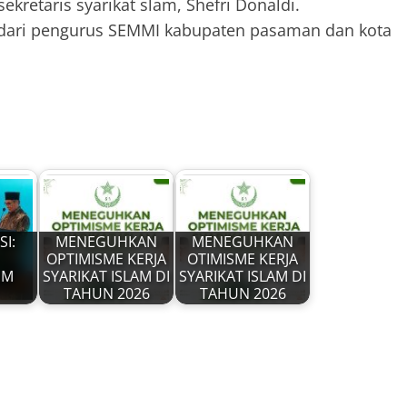
kretaris syarikat slam, Shefri Donaldi.
i dari pengurus SEMMI kabupaten pasaman dan kota
SI:
MENEGUHKAN
MENEGUHKAN
OPTIMISME KERJA
OTIMISME KERJA
UM
SYARIKAT ISLAM DI
SYARIKAT ISLAM DI
TAHUN 2026
TAHUN 2026