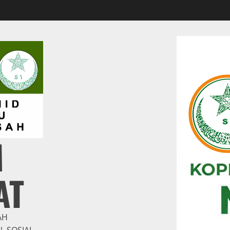
M
AT
AH