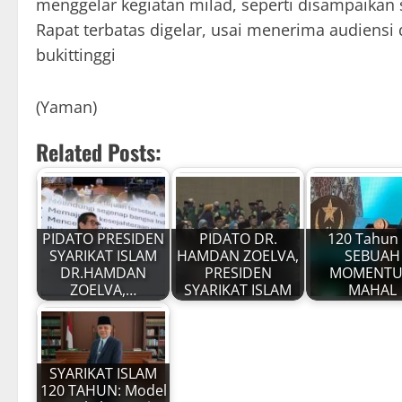
menggelar kegiatan milad, seperti disampaikan se
Rapat terbatas digelar, usai menerima audiens
bukittinggi
(Yaman)
Related Posts:
PIDATO PRESIDEN
PIDATO DR.
120 Tahun 
SYARIKAT ISLAM
HAMDAN ZOELVA,
SEBUAH
DR.HAMDAN
PRESIDEN
MOMENT
ZOELVA,…
SYARIKAT ISLAM
MAHAL
SYARIKAT ISLAM
120 TAHUN: Model