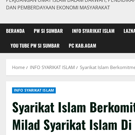
PERJUANGAN UMAT ISLAM DALAM DAKWAH, PENDIDIKAN,
DAN PEMBERDAYAAN EKONOMI MASYARAKAT
BERANDA
PW SI SUMBAR
INFO SYARIKAT ISLAM
LAZN
YOU TUBE PW SI SUMBAR
PC KAB.AGAM
Home
INFO SYARIKAT ISLAM
Syarikat Islam Berkomitme
INFO SYARIKAT ISLAM
Syarikat Islam Berkomi
Milad Syarikat Islam Di