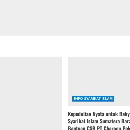
Sumatera
Barat,
(Purn)
Kombes
Mukhlis
Mansyur,
S.Ik.
INFO SYARIKAT ISLAM
Kepedulian Nyata untuk Raky
Syarikat Islam Sumatera Bar
Bantuan CSR PT Charoen Pok