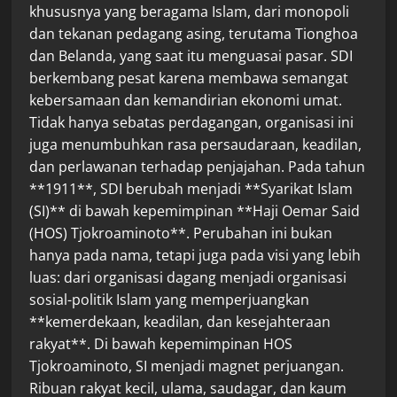
khususnya yang beragama Islam, dari monopoli
dan tekanan pedagang asing, terutama Tionghoa
dan Belanda, yang saat itu menguasai pasar. SDI
berkembang pesat karena membawa semangat
kebersamaan dan kemandirian ekonomi umat.
Tidak hanya sebatas perdagangan, organisasi ini
juga menumbuhkan rasa persaudaraan, keadilan,
dan perlawanan terhadap penjajahan. Pada tahun
**1911**, SDI berubah menjadi **Syarikat Islam
(SI)** di bawah kepemimpinan **Haji Oemar Said
(HOS) Tjokroaminoto**. Perubahan ini bukan
hanya pada nama, tetapi juga pada visi yang lebih
luas: dari organisasi dagang menjadi organisasi
sosial-politik Islam yang memperjuangkan
**kemerdekaan, keadilan, dan kesejahteraan
rakyat**. Di bawah kepemimpinan HOS
Tjokroaminoto, SI menjadi magnet perjuangan.
Ribuan rakyat kecil, ulama, saudagar, dan kaum