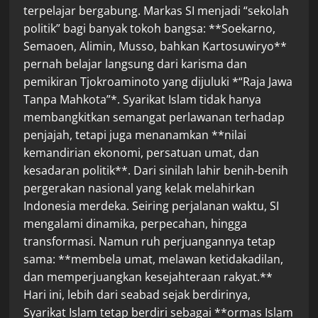
terpelajar bergabung. Markas SI menjadi “sekolah
politik” bagi banyak tokoh bangsa: **Soekarno,
Semaoen, Alimin, Musso, bahkan Kartosuwiryo**
pernah belajar langsung dari karisma dan
pemikiran Tjokroaminoto yang dijuluki *“Raja Jawa
Tanpa Mahkota”*. Syarikat Islam tidak hanya
membangkitkan semangat perlawanan terhadap
penjajah, tetapi juga menanamkan **nilai
kemandirian ekonomi, persatuan umat, dan
kesadaran politik**. Dari sinilah lahir benih-benih
pergerakan nasional yang kelak melahirkan
Indonesia merdeka. Seiring perjalanan waktu, SI
mengalami dinamika, perpecahan, hingga
transformasi. Namun ruh perjuangannya tetap
sama: **membela umat, melawan ketidakadilan,
dan memperjuangkan kesejahteraan rakyat.**
Hari ini, lebih dari seabad sejak berdirinya,
Syarikat Islam tetap berdiri sebagai **ormas Islam