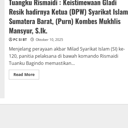
Tuangku Rismaidi : Keistimewaan Gladi
Resik hadirnya Ketua (DPW) Syarikat Islam
Sumatera Barat, (Purn) Kombes Mukhlis
Mansyur, S.Ik.
PC SI BT
Oktober 10, 2025
​Menjelang perayaan akbar Milad Syarikat Islam (SI) ke-
120, panitia pelaksana di bawah komando Rismaidi
Tuanku Bagindo memastikan...
Read
Read More
more
about
Tuangku
Rismaidi
:
Keistimewaan
Gladi
Resik
hadirnya
Ketua
(DPW)
Syarikat
Islam