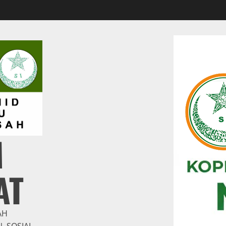
M
AT
AH