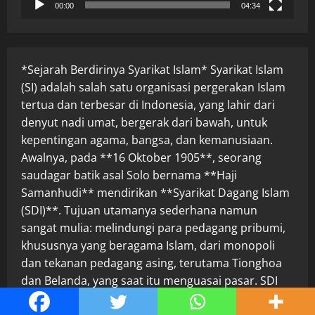
00:00
04:34
*Sejarah Berdirinya Syarikat Islam* Syarikat Islam
(SI) adalah salah satu organisasi pergerakan Islam
tertua dan terbesar di Indonesia, yang lahir dari
denyut nadi umat, bergerak dari bawah, untuk
kepentingan agama, bangsa, dan kemanusiaan.
Awalnya, pada **16 Oktober 1905**, seorang
saudagar batik asal Solo bernama **Haji
Samanhudi** mendirikan **Syarikat Dagang Islam
(SDI)**. Tujuan utamanya sederhana namun
sangat mulia: melindungi para pedagang pribumi,
khususnya yang beragama Islam, dari monopoli
dan tekanan pedagang asing, terutama Tionghoa
dan Belanda, yang saat itu menguasai pasar. SDI
berkembang pesat karena membawa semangat