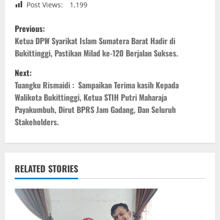
Post Views:
1,199
P
Previous:
o
Ketua DPW Syarikat Islam Sumatera Barat Hadir di
Bukittinggi, Pastikan Milad ke-120 Berjalan Sukses.
s
Next:
t
Tuangku Rismaidi : Sampaikan Terima kasih Kepada
Walikota Bukittinggi, Ketua STIH Putri Maharaja
n
Payakumbuh, Dirut BPRS Jam Gadang, Dan Seluruh
Stakeholders. ​
a
v
i
RELATED STORIES
g
a