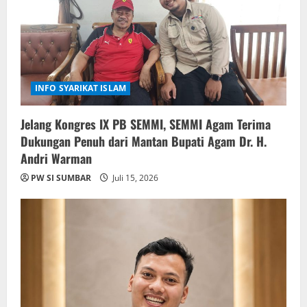
t
i
o
INFO SYARIKAT ISLAM
n
Jelang Kongres IX PB SEMMI, SEMMI Agam Terima
Dukungan Penuh dari Mantan Bupati Agam Dr. H.
Andri Warman
PW SI SUMBAR
Juli 15, 2026