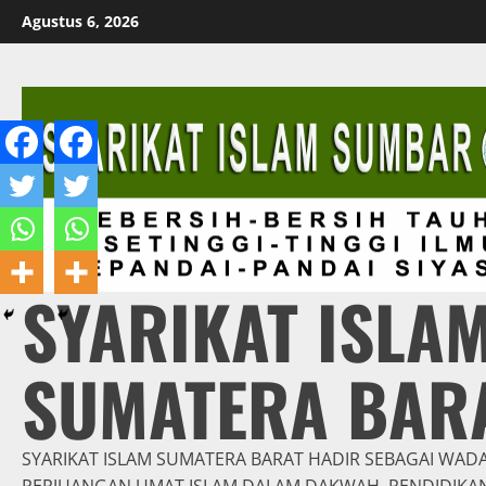
Skip
Agustus 6, 2026
to
content
SYARIKAT ISLA
SUMATERA BAR
SYARIKAT ISLAM SUMATERA BARAT HADIR SEBAGAI WAD