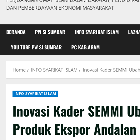
PERJUANGAN UMAT ISLAM DALAM DAKWAH, PENDIDIKAN,
DAN PEMBERDAYAAN EKONOMI MASYARAKAT
BERANDA
PW SI SUMBAR
INFO SYARIKAT ISLAM
LAZN
YOU TUBE PW SI SUMBAR
PC KAB.AGAM
Home
INFO SYARIKAT ISLAM
Inovasi Kader SEMMI Ubah
INFO SYARIKAT ISLAM
Inovasi Kader SEMMI Ub
Produk Ekspor Andalan