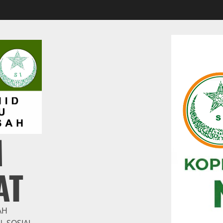
M
AT
AH