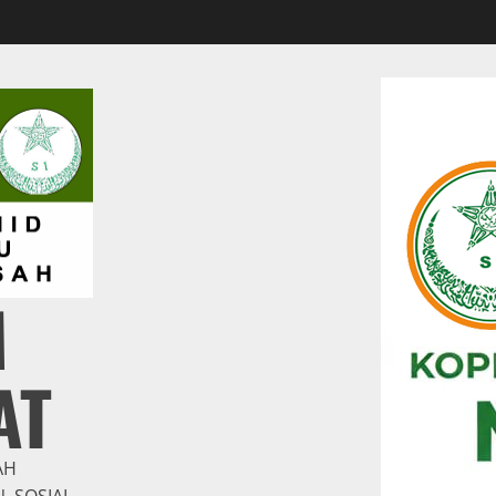
M
AT
AH